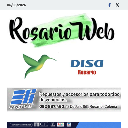
06/08/2026
R
Tod
la
W
noti
de
Rosa
y la
zon