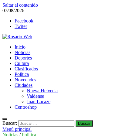
Saltar al contenido
07/08/2026
Facebook
Twiter
Rosario Web
Inicio
Todas la noticias de Rosario y la zona
Noticias
Deportes
Cultura
Clasificados
Política
Novedades
Ciudades
Nueva Helvecia
Valdense
Juan Lacaze
Centroshop
Buscar:
Menú principal
Noticias
/
Política