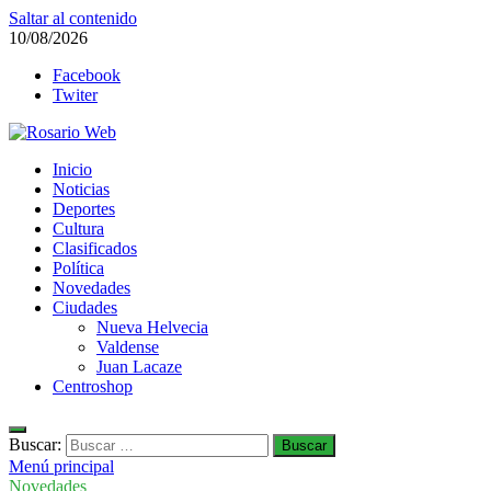
Saltar al contenido
10/08/2026
Facebook
Twiter
Rosario Web
Inicio
Todas la noticias de Rosario y la zona
Noticias
Deportes
Cultura
Clasificados
Política
Novedades
Ciudades
Nueva Helvecia
Valdense
Juan Lacaze
Centroshop
Buscar:
Menú principal
Novedades