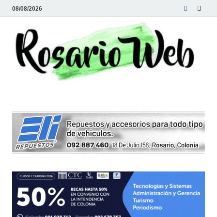
08/08/2026
R
Tod
la
W
noti
de
Rosa
y la
zon