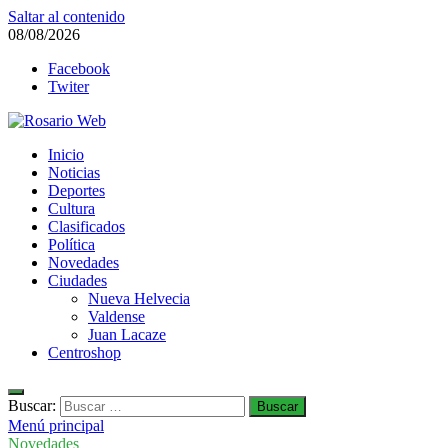
Saltar al contenido
08/08/2026
Facebook
Twiter
Rosario Web
Inicio
Todas la noticias de Rosario y la zona
Noticias
Deportes
Cultura
Clasificados
Política
Novedades
Ciudades
Nueva Helvecia
Valdense
Juan Lacaze
Centroshop
Buscar:
Menú principal
Novedades