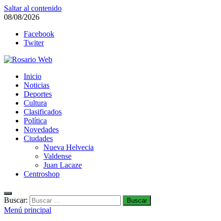
Saltar al contenido
08/08/2026
Facebook
Twiter
Rosario Web
Inicio
Todas la noticias de Rosario y la zona
Noticias
Deportes
Cultura
Clasificados
Política
Novedades
Ciudades
Nueva Helvecia
Valdense
Juan Lacaze
Centroshop
Buscar:
Menú principal