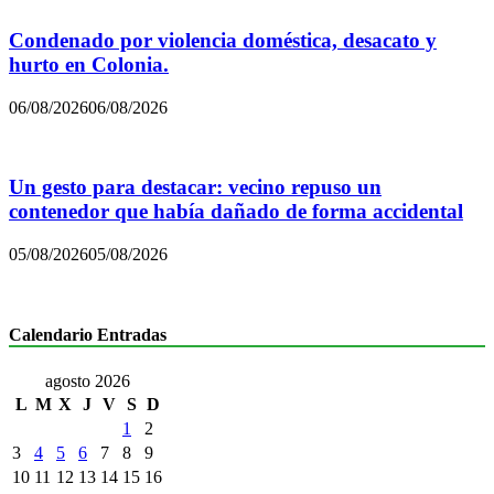
Condenado por violencia doméstica, desacato y
hurto en Colonia.
06/08/2026
06/08/2026
Un gesto para destacar: vecino repuso un
contenedor que había dañado de forma accidental
05/08/2026
05/08/2026
Calendario Entradas
agosto 2026
L
M
X
J
V
S
D
1
2
3
4
5
6
7
8
9
10
11
12
13
14
15
16