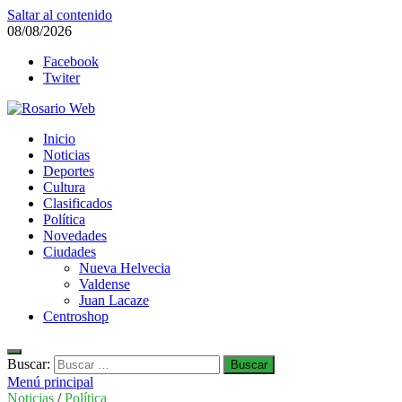
Saltar al contenido
08/08/2026
Facebook
Twiter
Rosario Web
Inicio
Todas la noticias de Rosario y la zona
Noticias
Deportes
Cultura
Clasificados
Política
Novedades
Ciudades
Nueva Helvecia
Valdense
Juan Lacaze
Centroshop
Buscar:
Menú principal
Noticias
/
Política