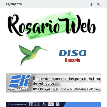
09/08/2026
R
Tod
la
W
noti
de
Rosa
y la
zon