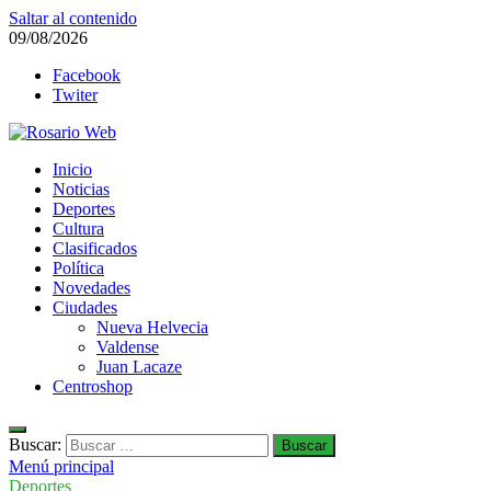
Saltar al contenido
09/08/2026
Facebook
Twiter
Rosario Web
Inicio
Todas la noticias de Rosario y la zona
Noticias
Deportes
Cultura
Clasificados
Política
Novedades
Ciudades
Nueva Helvecia
Valdense
Juan Lacaze
Centroshop
Buscar:
Menú principal
Deportes