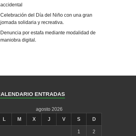
accidental
Celebración del Día del Niño con una gran
jornada solidaria y recreativa.
Denuncia por estafa mediante modalidad de
maniobra digital.
CALENDARIO ENTRADAS
agosto 2026
L
M
X
J
V
S
D
1
2