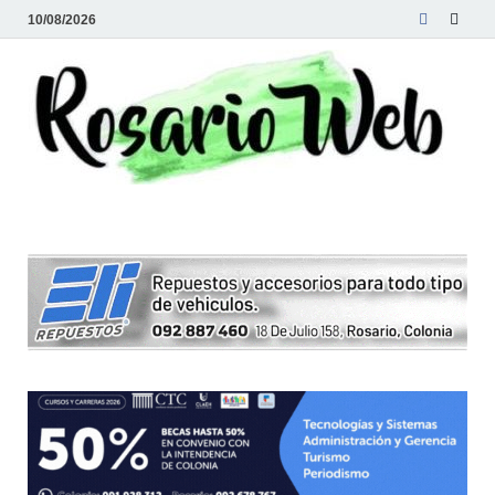
10/08/2026
R
Tod
la
W
noti
de
Rosa
y la
zon