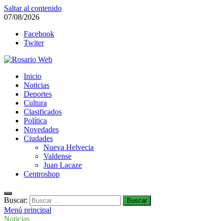
Saltar al contenido
07/08/2026
Facebook
Twiter
Rosario Web
Inicio
Todas la noticias de Rosario y la zona
Noticias
Deportes
Cultura
Clasificados
Política
Novedades
Ciudades
Nueva Helvecia
Valdense
Juan Lacaze
Centroshop
Buscar:
Menú principal
Noticias