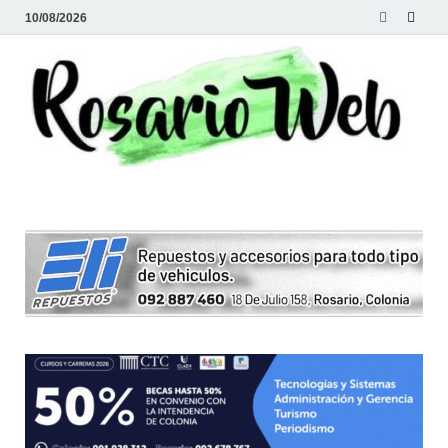
10/08/2026
R
Tod
la
W
noti
de
Rosa
y la
zon