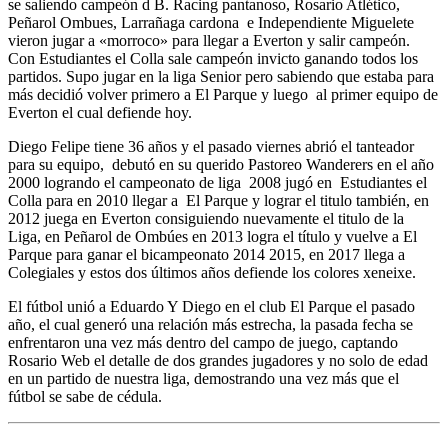
se saliendo campeón d B. Racing pantanoso, Rosario Atlético,
Peñarol Ombues, Larrañaga cardona e Independiente Miguelete
vieron jugar a «morroco» para llegar a Everton y salir campeón.
Con Estudiantes el Colla sale campeón invicto ganando todos los
partidos. Supo jugar en la liga Senior pero sabiendo que estaba para
más decidió volver primero a El Parque y luego al primer equipo de
Everton el cual defiende hoy.
Diego Felipe tiene 36 años y el pasado viernes abrió el tanteador
para su equipo, debutó en su querido Pastoreo Wanderers en el año
2000 logrando el campeonato de liga 2008 jugó en Estudiantes el
Colla para en 2010 llegar a El Parque y lograr el titulo también, en
2012 juega en Everton consiguiendo nuevamente el titulo de la
Liga, en Peñarol de Ombúes en 2013 logra el título y vuelve a El
Parque para ganar el bicampeonato 2014 2015, en 2017 llega a
Colegiales y estos dos últimos años defiende los colores xeneixe.
El fútbol unió a Eduardo Y Diego en el club El Parque el pasado
año, el cual generó una relación más estrecha, la pasada fecha se
enfrentaron una vez más dentro del campo de juego, captando
Rosario Web el detalle de dos grandes jugadores y no solo de edad
en un partido de nuestra liga, demostrando una vez más que el
fútbol se sabe de cédula.