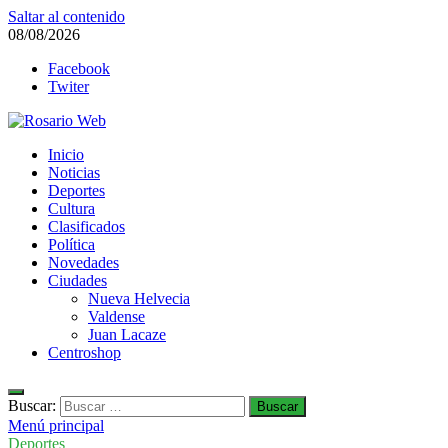
Saltar al contenido
08/08/2026
Facebook
Twiter
Rosario Web
Inicio
Todas la noticias de Rosario y la zona
Noticias
Deportes
Cultura
Clasificados
Política
Novedades
Ciudades
Nueva Helvecia
Valdense
Juan Lacaze
Centroshop
Buscar:
Menú principal
Deportes