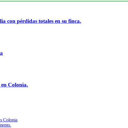
ia con pérdidas totales en su finca.
ia
 en Colonia.
us Colonia
omento.