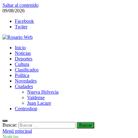
Saltar al contenido
09/08/2026
Facebook
Twiter
Rosario Web
Inicio
Todas la noticias de Rosario y la zona
Noticias
Deportes
Cultura
Clasificados
Política
Novedades
Ciudades
Nueva Helvecia
Valdense
Juan Lacaze
Centroshop
Buscar:
Menú principal
Noticias