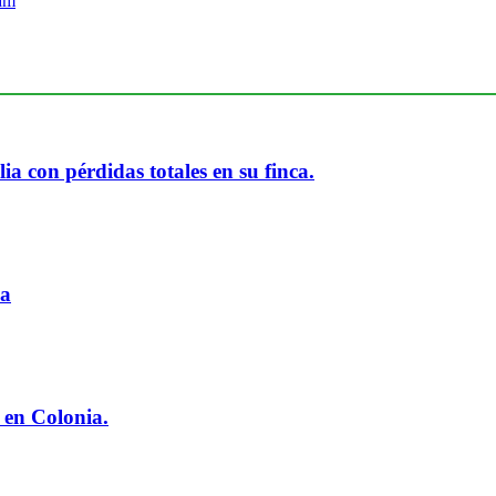
ia con pérdidas totales en su finca.
ia
 en Colonia.