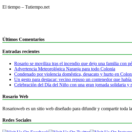
El tiempo – Tutiempo.net
Últimos Comentarios
Entradas recientes
Rosario se moviliza tras el incendio que dejo una familia con pér
Advertencia Meteorológica Naranja para todo Colonia
Condenado por violencia doméstica, desacato y hurto en Colon
Un gesto para destacar: vecino repuso un contenedor que había
Celebración del Día del Niño con una gran jornada solidaria y r
Rosario Web
Rosarioweb es un sitio web diseñado para difundir y compartir toda la
Redes Sociales