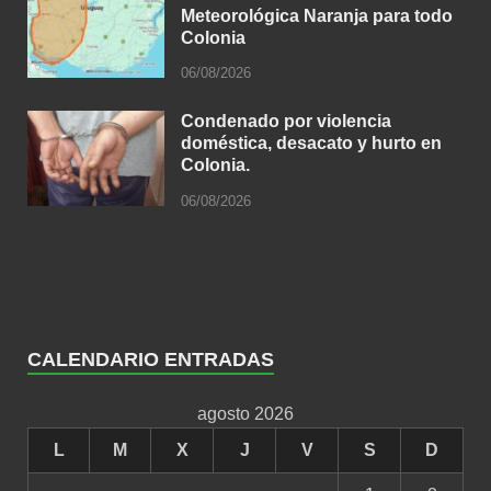
Meteorológica Naranja para todo
Colonia
06/08/2026
Condenado por violencia
doméstica, desacato y hurto en
Colonia.
06/08/2026
CALENDARIO ENTRADAS
agosto 2026
L
M
X
J
V
S
D