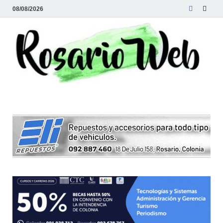
08/08/2026
R
Tod
la
W
noti
de
Rosa
y la
zon