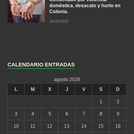
doméstica, desacato y hurto en
Colonia.
06/08/2026
CALENDARIO ENTRADAS
agosto 2026
L
M
X
J
V
S
D
1
2
3
4
5
6
7
8
9
10
11
12
13
14
15
16