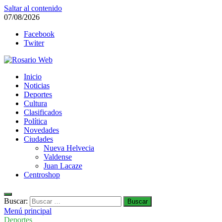
Saltar al contenido
07/08/2026
Facebook
Twiter
Rosario Web
Inicio
Todas la noticias de Rosario y la zona
Noticias
Deportes
Cultura
Clasificados
Política
Novedades
Ciudades
Nueva Helvecia
Valdense
Juan Lacaze
Centroshop
Buscar:
Menú principal
Deportes