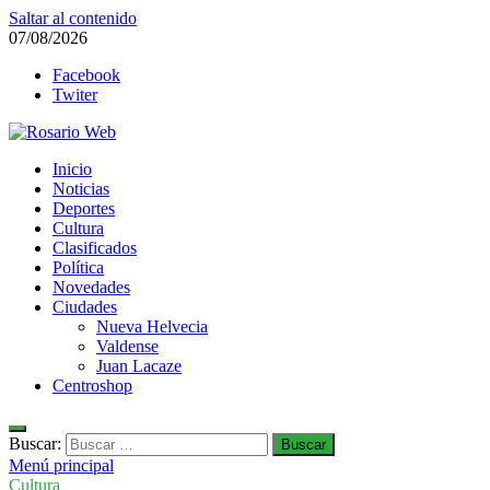
Saltar al contenido
07/08/2026
Facebook
Twiter
Rosario Web
Inicio
Todas la noticias de Rosario y la zona
Noticias
Deportes
Cultura
Clasificados
Política
Novedades
Ciudades
Nueva Helvecia
Valdense
Juan Lacaze
Centroshop
Buscar:
Menú principal
Cultura