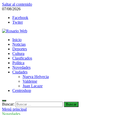
Saltar al contenido
07/08/2026
Facebook
Twiter
Rosario Web
Inicio
Todas la noticias de Rosario y la zona
Noticias
Deportes
Cultura
Clasificados
Política
Novedades
Ciudades
Nueva Helvecia
Valdense
Juan Lacaze
Centroshop
Buscar:
Menú principal
Novedades