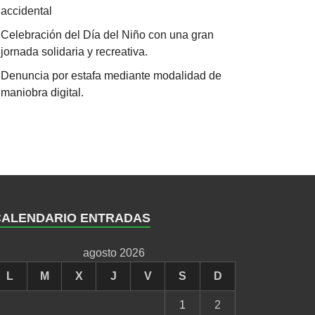
accidental
Celebración del Día del Niño con una gran
jornada solidaria y recreativa.
Denuncia por estafa mediante modalidad de
maniobra digital.
CALENDARIO ENTRADAS
agosto 2026
L
M
X
J
V
S
D
1
2