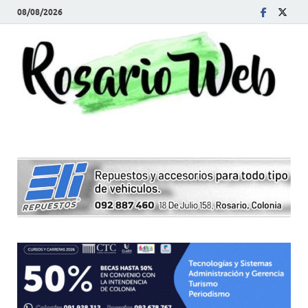
08/08/2026
R
Tod
la
W
noti
de
Rosa
y la
zon