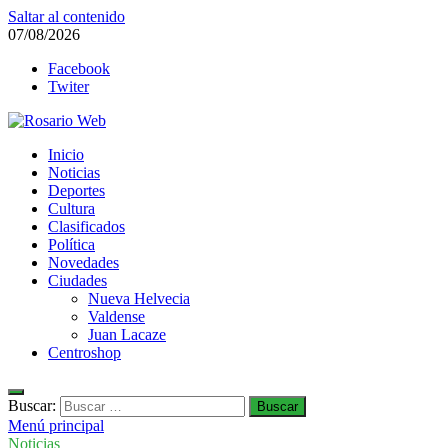
Saltar al contenido
07/08/2026
Facebook
Twiter
Rosario Web
Inicio
Todas la noticias de Rosario y la zona
Noticias
Deportes
Cultura
Clasificados
Política
Novedades
Ciudades
Nueva Helvecia
Valdense
Juan Lacaze
Centroshop
Buscar:
Menú principal
Noticias