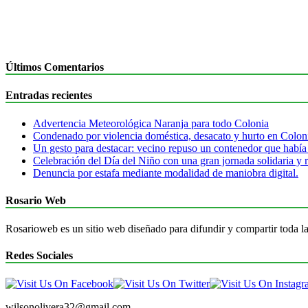
Últimos Comentarios
Entradas recientes
Advertencia Meteorológica Naranja para todo Colonia
Condenado por violencia doméstica, desacato y hurto en Colon
Un gesto para destacar: vecino repuso un contenedor que había
Celebración del Día del Niño con una gran jornada solidaria y r
Denuncia por estafa mediante modalidad de maniobra digital.
Rosario Web
Rosarioweb es un sitio web diseñado para difundir y compartir toda la
Redes Sociales
wilsonolivera32@gmail.com