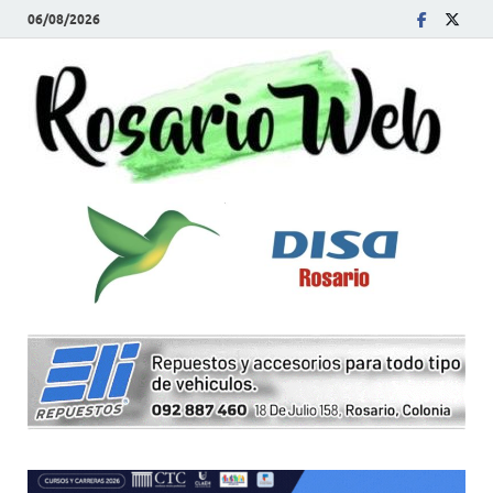
06/08/2026
R
Tod
la
W
noti
de
Rosa
y la
zon