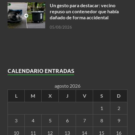
Un gesto para destacar: vecino
repuso un contenedor que había
dañado de forma accidental
05/08/2026
CALENDARIO ENTRADAS
agosto 2026
L
M
X
J
V
S
D
1
2
3
4
5
6
7
8
9
10
11
12
13
14
15
16