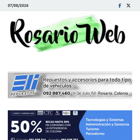
07/08/2026
R
Tod
la
W
noti
de
Rosa
y la
zon