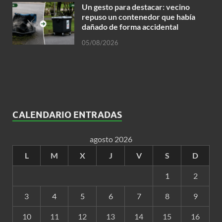
Un gesto para destacar: vecino
repuso un contenedor que había
dañado de forma accidental
05/08/2026
CALENDARIO ENTRADAS
agosto 2026
L
M
X
J
V
S
D
1
2
3
4
5
6
7
8
9
10
11
12
13
14
15
16