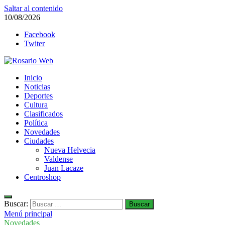
Saltar al contenido
10/08/2026
Facebook
Twiter
Rosario Web
Inicio
Todas la noticias de Rosario y la zona
Noticias
Deportes
Cultura
Clasificados
Política
Novedades
Ciudades
Nueva Helvecia
Valdense
Juan Lacaze
Centroshop
Buscar:
Menú principal
Novedades