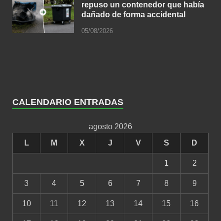
repuso un contenedor que había
dañado de forma accidental
05/08/2026
CALENDARIO ENTRADAS
agosto 2026
L
M
X
J
V
S
D
1
2
3
4
5
6
7
8
9
10
11
12
13
14
15
16