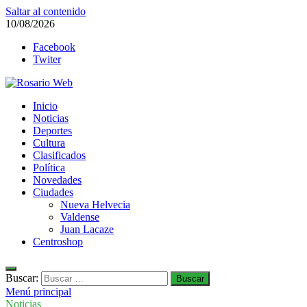
Saltar al contenido
10/08/2026
Facebook
Twiter
Rosario Web
Inicio
Todas la noticias de Rosario y la zona
Noticias
Deportes
Cultura
Clasificados
Política
Novedades
Ciudades
Nueva Helvecia
Valdense
Juan Lacaze
Centroshop
Buscar:
Menú principal
Noticias