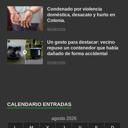
Condenado por violencia
doméstica, desacato y hurto en
Colonia.
06/08/2026
Un gesto para destacar: vecino
repuso un contenedor que había
dañado de forma accidental
05/08/2026
CALENDARIO ENTRADAS
agosto 2026
L
M
X
J
V
S
D