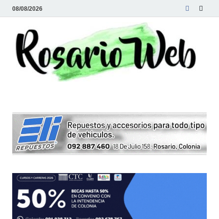
08/08/2026
R
Tod
la
W
noti
de
Rosa
y la
zon