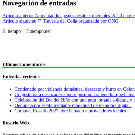
Navegación de entradas
Artículo anterior
Aumentan los peajes desde el miércoles: $150 en efe
Artículo siguiente
7° Travesía del Colla organizada por ONG
El tiempo – Tutiempo.net
Últimos Comentarios
Entradas recientes
Condenado por violencia doméstica, desacato y hurto en Colon
Un gesto para destacar: vecino repuso un contenedor que había
Celebración del Día del Niño con una gran jornada solidaria y r
Denuncia por estafa mediante modalidad de maniobra digital.
Carnaval Rosario 2027 abre llamado a proveedores locales
Rosario Web