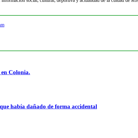
 información social, cultural, deportiva y actualidad de la cuidad de 
 en Colonia.
 que había dañado de forma accidental