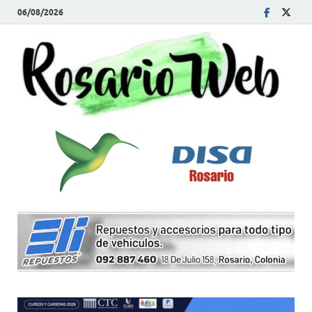
06/08/2026
R
Tod
la
W
noti
de
Rosa
y la
zon