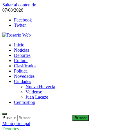
Saltar al contenido
07/08/2026
Facebook
Twiter
Rosario Web
Inicio
Todas la noticias de Rosario y la zona
Noticias
Deportes
Cultura
Clasificados
Política
Novedades
Ciudades
Nueva Helvecia
Valdense
Juan Lacaze
Centroshop
Buscar:
Menú principal
Deportes