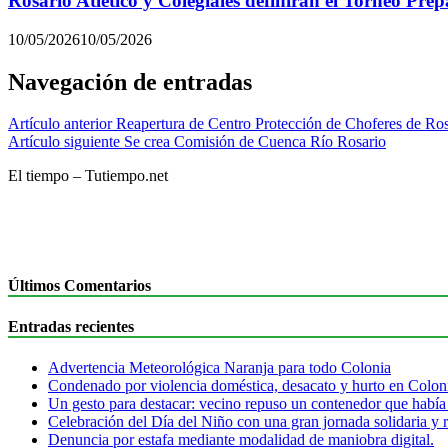
Rosario Atlético y Colegiales definirán el Torneo Pre
10/05/2026
10/05/2026
Navegación de entradas
Artículo anterior
Reapertura de Centro Protección de Choferes de Ros
Artículo siguiente
Se crea Comisión de Cuenca Río Rosario
El tiempo – Tutiempo.net
Últimos Comentarios
Entradas recientes
Advertencia Meteorológica Naranja para todo Colonia
Condenado por violencia doméstica, desacato y hurto en Colon
Un gesto para destacar: vecino repuso un contenedor que había
Celebración del Día del Niño con una gran jornada solidaria y r
Denuncia por estafa mediante modalidad de maniobra digital.