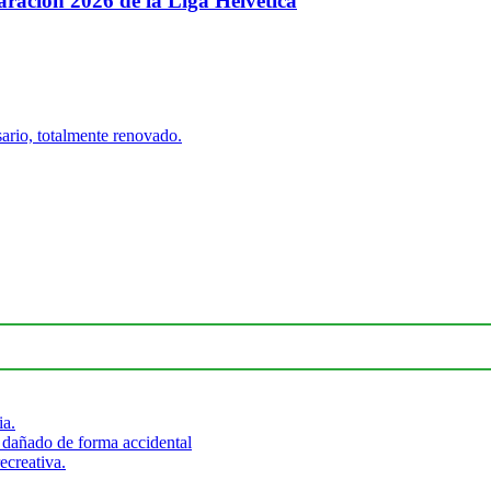
paración 2026 de la Liga Helvética
ario, totalmente renovado.
ia.
 dañado de forma accidental
ecreativa.