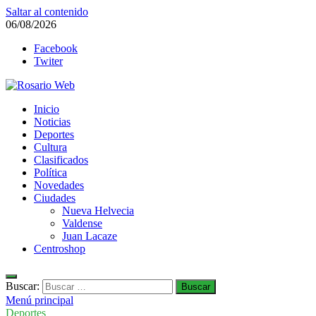
Saltar al contenido
06/08/2026
Facebook
Twiter
Rosario Web
Inicio
Todas la noticias de Rosario y la zona
Noticias
Deportes
Cultura
Clasificados
Política
Novedades
Ciudades
Nueva Helvecia
Valdense
Juan Lacaze
Centroshop
Buscar:
Menú principal
Deportes