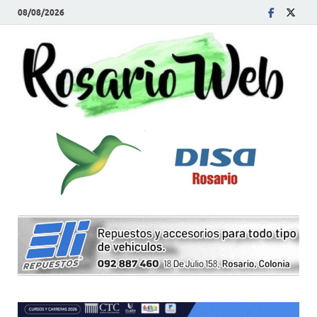
08/08/2026
R
Tod
la
W
noti
de
Rosa
y la
zon