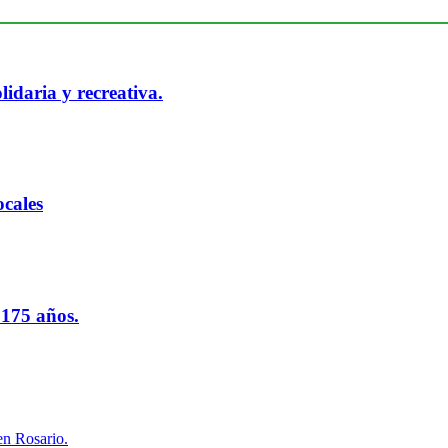
idaria y recreativa.
cales
 175 años.
en Rosario.