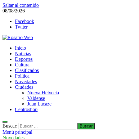
Saltar al contenido
08/08/2026
Facebook
Twiter
Rosario Web
Inicio
Todas la noticias de Rosario y la zona
Noticias
Deportes
Cultura
Clasificados
Política
Novedades
Ciudades
Nueva Helvecia
Valdense
Juan Lacaze
Centroshop
Buscar:
Menú principal
Novedades