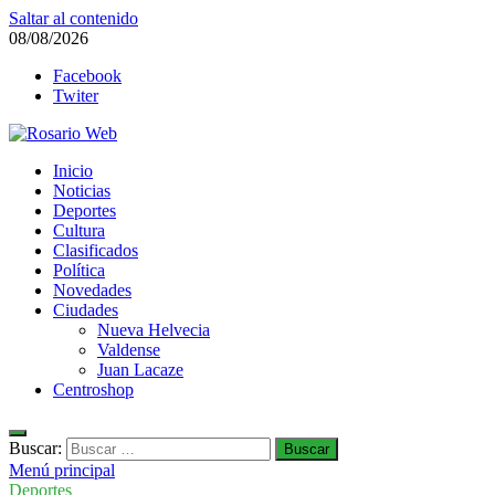
Saltar al contenido
08/08/2026
Facebook
Twiter
Rosario Web
Inicio
Todas la noticias de Rosario y la zona
Noticias
Deportes
Cultura
Clasificados
Política
Novedades
Ciudades
Nueva Helvecia
Valdense
Juan Lacaze
Centroshop
Buscar:
Menú principal
Deportes