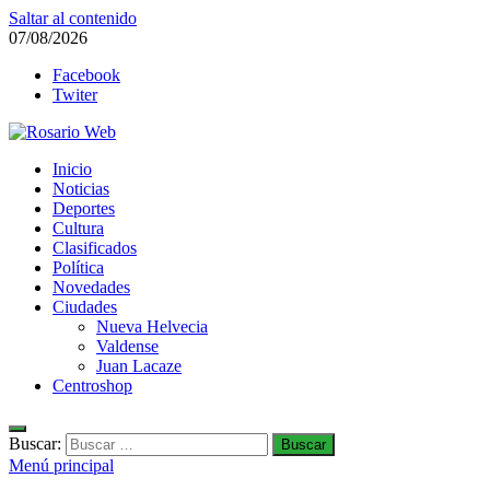
Saltar al contenido
07/08/2026
Facebook
Twiter
Rosario Web
Inicio
Todas la noticias de Rosario y la zona
Noticias
Deportes
Cultura
Clasificados
Política
Novedades
Ciudades
Nueva Helvecia
Valdense
Juan Lacaze
Centroshop
Buscar:
Menú principal