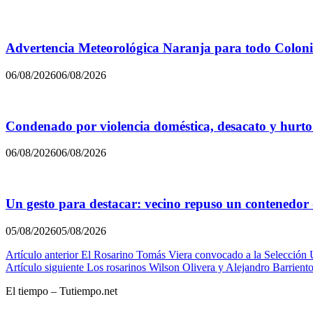
Advertencia Meteorológica Naranja para todo Colon
06/08/2026
06/08/2026
Condenado por violencia doméstica, desacato y hurto
06/08/2026
06/08/2026
Un gesto para destacar: vecino repuso un contenedor
05/08/2026
05/08/2026
Navegación
Artículo anterior
El Rosarino Tomás Viera convocado a la Selección
Artículo siguiente
Los rosarinos Wilson Olivera y Alejandro Barrien
de
El tiempo – Tutiempo.net
entradas