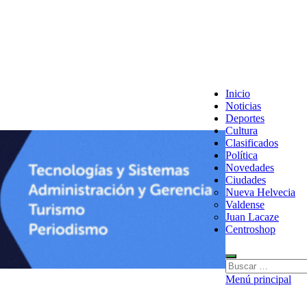
Inicio
Noticias
Deportes
Cultura
Clasificados
Política
Novedades
Ciudades
Nueva Helvecia
Valdense
Juan Lacaze
Centroshop
Buscar:
Menú principal