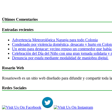
Últimos Comentarios
Entradas recientes
Advertencia Meteorológica Naranja para todo Colonia
Condenado por violencia doméstica, desacato y hurto en Colon
Un gesto para destacar: vecino repuso un contenedor que había
Celebración del Día del Niño con una gran jornada solidaria y r
Denuncia por estafa mediante modalidad de maniobra digital.
Rosario Web
Rosarioweb es un sitio web diseñado para difundir y compartir toda la
Redes Sociales