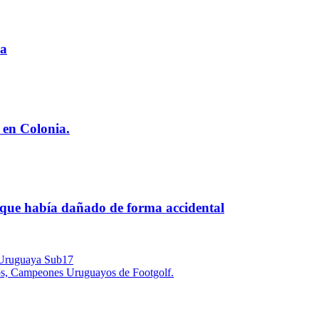
ia
 en Colonia.
 que había dañado de forma accidental
 Uruguaya Sub17
tos, Campeones Uruguayos de Footgolf.