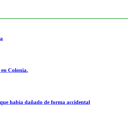
ia
 en Colonia.
 que había dañado de forma accidental