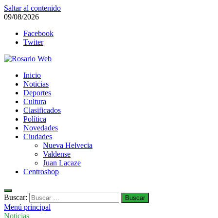
Saltar al contenido
09/08/2026
Facebook
Twiter
Rosario Web
Inicio
Todas la noticias de Rosario y la zona
Noticias
Deportes
Cultura
Clasificados
Política
Novedades
Ciudades
Nueva Helvecia
Valdense
Juan Lacaze
Centroshop
Buscar:
Menú principal
Noticias