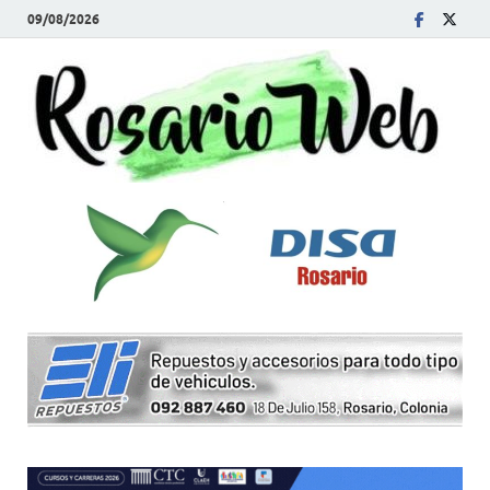
09/08/2026
R
Tod
la
W
noti
de
Rosa
y la
zon