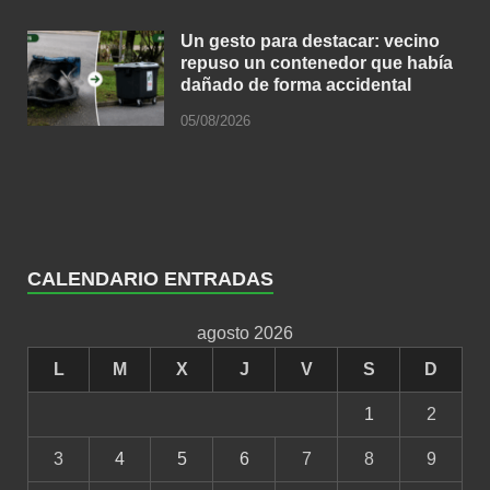
Un gesto para destacar: vecino
repuso un contenedor que había
dañado de forma accidental
05/08/2026
CALENDARIO ENTRADAS
agosto 2026
L
M
X
J
V
S
D
1
2
3
4
5
6
7
8
9