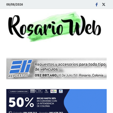
08/08/2026
R
Tod
la
W
noti
de
Rosa
y la
zon