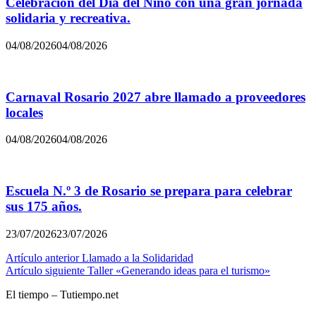
Celebración del Día del Niño con una gran jornada
solidaria y recreativa.
04/08/2026
04/08/2026
Carnaval Rosario 2027 abre llamado a proveedores
locales
04/08/2026
04/08/2026
Escuela N.º 3 de Rosario se prepara para celebrar
sus 175 años.
23/07/2026
23/07/2026
Navegación
Artículo anterior
Llamado a la Solidaridad
Artículo siguiente
Taller «Generando ideas para el turismo»
de
El tiempo – Tutiempo.net
entradas