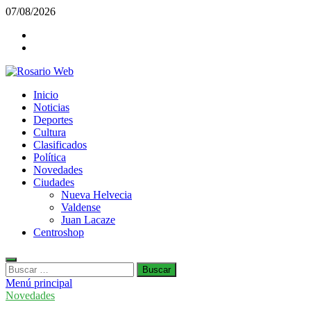
Saltar
07/08/2026
al
Facebook
contenido
Twiter
Rosario Web
Inicio
Todas la noticias de Rosario y la zona
Noticias
Deportes
Cultura
Clasificados
Política
Novedades
Ciudades
Nueva Helvecia
Valdense
Juan Lacaze
Centroshop
Buscar:
Menú principal
Novedades