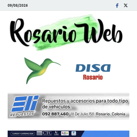
09/08/2026
R
Tod
la
W
noti
de
Rosa
y la
zon