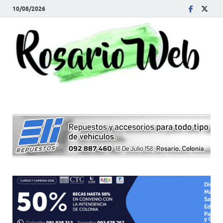
10/08/2026
R
Tod
la
W
noti
de
Rosa
y la
zon