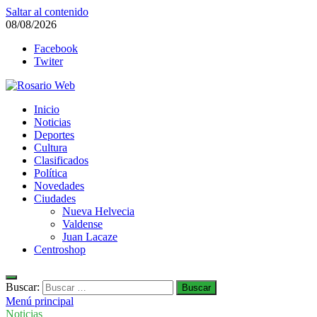
Saltar al contenido
08/08/2026
Facebook
Twiter
Rosario Web
Inicio
Todas la noticias de Rosario y la zona
Noticias
Deportes
Cultura
Clasificados
Política
Novedades
Ciudades
Nueva Helvecia
Valdense
Juan Lacaze
Centroshop
Buscar:
Menú principal
Noticias