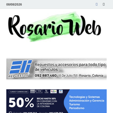
08/08/2026
R
Tod
la
W
noti
de
Rosa
y la
zon