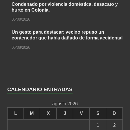
Condenado por violencia doméstica, desacato y
hurto en Colonia.
06/08/2026
Un gesto para destacar: vecino repuso un
contenedor que había dañado de forma accidental
05/08/2026
CALENDARIO ENTRADAS
agosto 2026
L
M
X
J
V
S
D
1
2